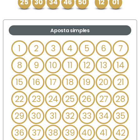
25
30
34
46
50
12
01
Aposta simples
1
2
3
4
5
6
7
8
9
10
11
12
13
14
15
16
17
18
19
20
21
22
23
24
25
26
27
28
29
30
31
32
33
34
35
36
37
38
39
40
41
42