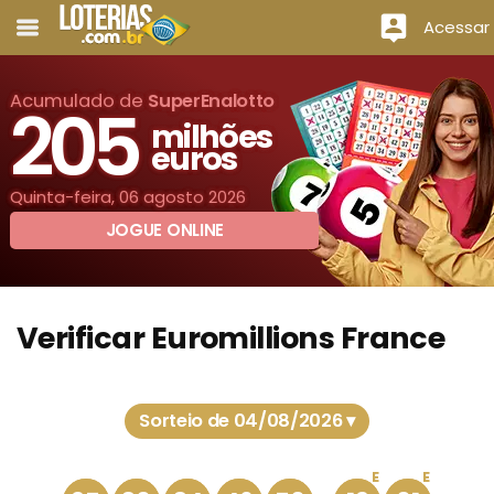
Acessar
Acumulado de
SuperEnalotto
205
milhões
euros
Quinta-feira, 06 agosto 2026
JOGUE ONLINE
Verificar Euromillions France
Sorteio de 04/08/2026 ▾
E
E