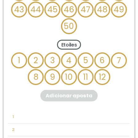
43
44
45
46
47
48
49
50
Etoiles
1
2
3
4
5
6
7
8
9
10
11
12
Adicionar aposta
1
2