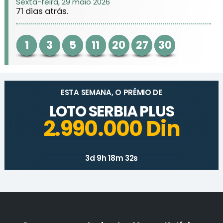
Sexta-feira, 29 maio 2026
71 dias atrás.
1
3
5
11
20
27
30
ESTA SEMANA, O PRÊMIO DE
LOTO SERBIA PLUS
2.990.000 Din
3d 9h 18m 32s