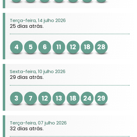
Terça-feira, 14 julho 2026
25 dias atrás.
4
5
6
11
12
18
28
Sexta-feira, 10 julho 2026
29 dias atrás.
3
7
12
13
18
24
29
Terça-feira, 07 julho 2026
32 dias atrás.