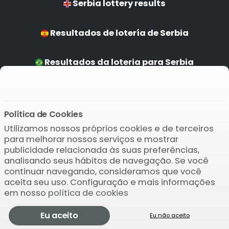
Serbia lottery results
Resultados de lotería de Serbia
Resultados da loteria para Serbia
Serbia Ergebnisse
Política de Cookies
Baixar o APP
Utilizamos nossos próprios cookies e de terceiros
para melhorar nossos serviços e mostrar
publicidade relacionada às suas preferências,
analisando seus hábitos de navegação. Se você
continuar navegando, consideramos que você
aceita seu uso. Configuração e mais informações
em nosso
política de cookies
© 2004-2026 Bamio Network VB0.015
Eu aceito
Eu não aceito