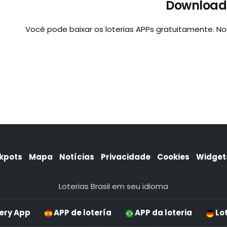
Download 
Você pode baixar os loterias APPs gratuitamente. N
kpots
Mapa
Notícias
Privacidade
Cookies
Widget
Loterias Brasil em seu idioma
ery App
APP de lotería
APP da loteria
Lot