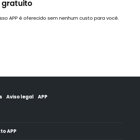
gratuito
osso APP é oferecido sem nenhum custo para você.
s
Aviso legal
APP
to APP