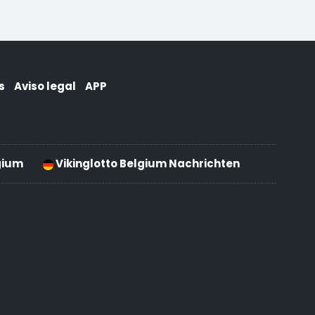
s
Aviso legal
APP
gium
Vikinglotto Belgium Nachrichten