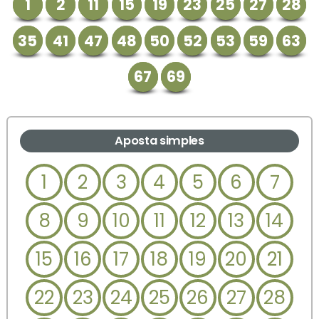
1
2
11
15
19
23
25
27
28
35
41
47
48
50
52
53
59
63
67
69
Aposta simples
1
2
3
4
5
6
7
8
9
10
11
12
13
14
15
16
17
18
19
20
21
22
23
24
25
26
27
28