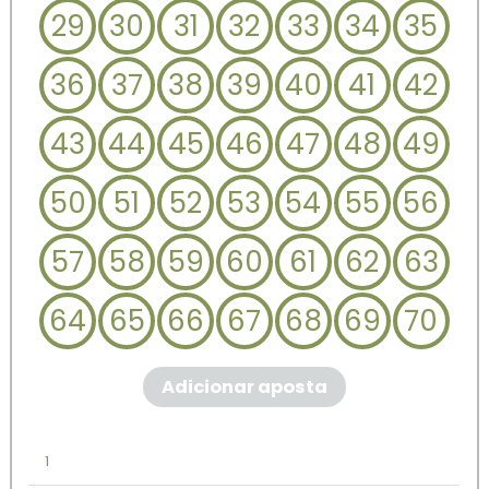
29
30
31
32
33
34
35
36
37
38
39
40
41
42
43
44
45
46
47
48
49
50
51
52
53
54
55
56
57
58
59
60
61
62
63
64
65
66
67
68
69
70
Adicionar aposta
1