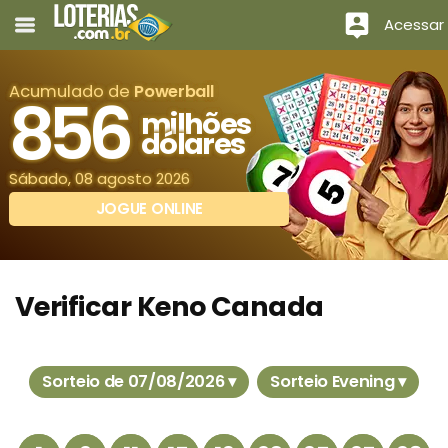
Acessar
Acumulado de
Powerball
856
milhões
dólares
Sábado, 08 agosto 2026
JOGUE ONLINE
Verificar Keno Canada
Sorteio de 07/08/2026 ▾
Sorteio Evening ▾