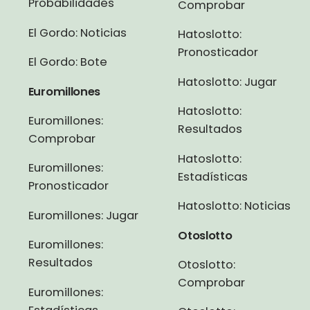
Probabilidades
Comprobar
El Gordo: Noticias
Hatoslotto:
Pronosticador
El Gordo: Bote
Hatoslotto: Jugar
Euromillones
Hatoslotto:
Euromillones:
Resultados
Comprobar
Hatoslotto:
Euromillones:
Estadísticas
Pronosticador
Hatoslotto: Noticias
Euromillones: Jugar
Otoslotto
Euromillones:
Resultados
Otoslotto:
Comprobar
Euromillones: