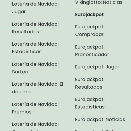
Vikinglotto: Noticias
Lotería de Navidad:
Jugar
Eurojackpot
Lotería de Navidad:
Eurojackpot:
Resultados
Comprobar
Lotería de Navidad:
Eurojackpot:
Estadísticas
Pronosticador
Lotería de Navidad:
Eurojackpot: Jugar
Sorteo
Eurojackpot:
Lotería de Navidad: El
Resultados
décimo
Eurojackpot:
Lotería de Navidad:
Estadísticas
Premios
Eurojackpot: Noticias
Lotería de Navidad: