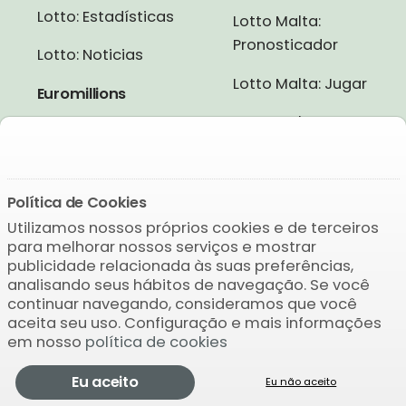
Lotto: Estadísticas
Lotto Malta:
Pronosticador
Lotto: Noticias
Lotto Malta: Jugar
Euromillions
Lotto Malta:
Euromillions:
Resultados
Comprobar
Lotto Malta:
Euromillions:
Política de Cookies
Estadísticas
Pronosticador
Utilizamos nossos próprios cookies e de terceiros
Lotto Malta: Noticias
para melhorar nossos serviços e mostrar
Euromillions: Jugar
publicidade relacionada às suas preferências,
Super 5
analisando seus hábitos de navegação. Se você
Euromillions:
continuar navegando, consideramos que você
Resultados
Super 5: Comprobar
aceita seu uso. Configuração e mais informações
em nosso
política de cookies
Euromillions:
Super 5:
Estadísticas
Eu aceito
Eu não aceito
Pronosticador