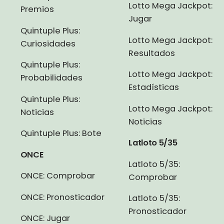
Lotto Mega Jackpot:
Premios
Jugar
Quintuple Plus:
Lotto Mega Jackpot:
Curiosidades
Resultados
Quintuple Plus:
Lotto Mega Jackpot:
Probabilidades
Estadísticas
Quintuple Plus:
Lotto Mega Jackpot:
Noticias
Noticias
Quintuple Plus: Bote
Latloto 5/35
ONCE
Latloto 5/35:
ONCE: Comprobar
Comprobar
ONCE: Pronosticador
Latloto 5/35:
Pronosticador
ONCE: Jugar