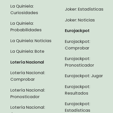
La Quiniela:
Joker: Estadísticas
Curiosidades
Joker: Noticias
La Quiniela:
Probabilidades
Eurojackpot
La Quiniela: Noticias
Eurojackpot:
Comprobar
La Quiniela: Bote
Eurojackpot:
Lotería Nacional
Pronosticador
Lotería Nacional:
Eurojackpot: Jugar
Comprobar
Eurojackpot:
Lotería Nacional:
Resultados
Pronosticador
Eurojackpot:
Lotería Nacional:
Estadísticas