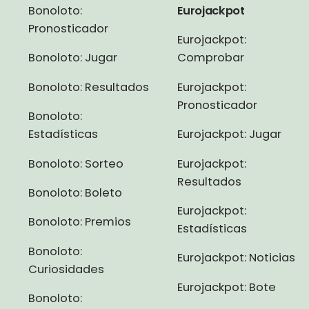
Bonoloto:
Eurojackpot
Pronosticador
Eurojackpot:
Bonoloto: Jugar
Comprobar
Bonoloto: Resultados
Eurojackpot:
Pronosticador
Bonoloto:
Estadísticas
Eurojackpot: Jugar
Bonoloto: Sorteo
Eurojackpot:
Resultados
Bonoloto: Boleto
Eurojackpot:
Bonoloto: Premios
Estadísticas
Bonoloto:
Eurojackpot: Noticias
Curiosidades
Eurojackpot: Bote
Bonoloto: