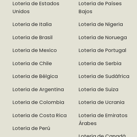
Loteria de Estados
Loteria de Países
Unidos
Bajos
Loteria de Italia
Loteria de Nigeria
Loteria de Brasil
Loteria de Noruega
Loteria de Mexico
Loteria de Portugal
Loteria de Chile
Loteria de Serbia
Loteria de Bélgica
Loteria de Sudáfrica
Loteria de Argentina
Loteria de Suiza
Loteria de Colombia
Loteria de Ucrania
Loteria de Costa Rica
Loteria de Emiratos
Árabes
Loteria de Perú
Loteria de Canadá