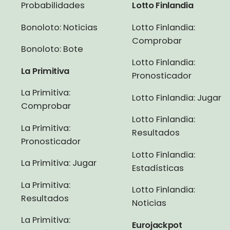
Probabilidades
Lotto Finlandia
Bonoloto: Noticias
Lotto Finlandia:
Comprobar
Bonoloto: Bote
Lotto Finlandia:
La Primitiva
Pronosticador
La Primitiva:
Lotto Finlandia: Jugar
Comprobar
Lotto Finlandia:
La Primitiva:
Resultados
Pronosticador
Lotto Finlandia:
La Primitiva: Jugar
Estadísticas
La Primitiva:
Lotto Finlandia:
Resultados
Noticias
La Primitiva:
Eurojackpot