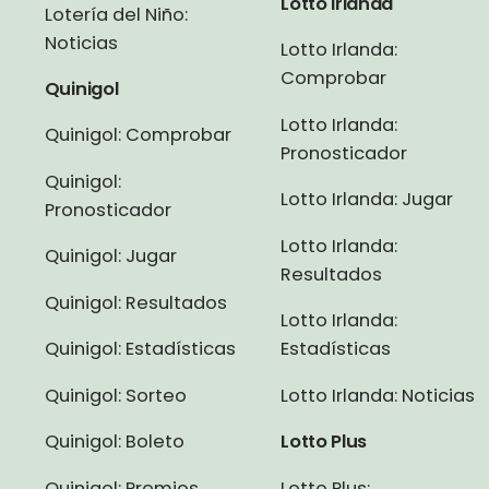
Lotto Irlanda
Lotería del Niño:
Noticias
Lotto Irlanda:
Comprobar
Quinigol
Lotto Irlanda:
Quinigol: Comprobar
Pronosticador
Quinigol:
Lotto Irlanda: Jugar
Pronosticador
Lotto Irlanda:
Quinigol: Jugar
Resultados
Quinigol: Resultados
Lotto Irlanda:
Quinigol: Estadísticas
Estadísticas
Quinigol: Sorteo
Lotto Irlanda: Noticias
Quinigol: Boleto
Lotto Plus
Quinigol: Premios
Lotto Plus: