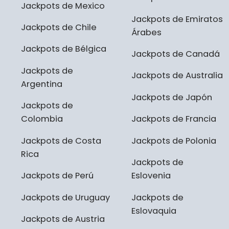
Jackpots de Mexico
Jackpots de Emiratos
Jackpots de Chile
Árabes
Jackpots de Bélgica
Jackpots de Canadá
Jackpots de
Jackpots de Australia
Argentina
Jackpots de Japón
Jackpots de
Colombia
Jackpots de Francia
Jackpots de Costa
Jackpots de Polonia
Rica
Jackpots de
Jackpots de Perú
Eslovenia
Jackpots de Uruguay
Jackpots de
Eslovaquia
Jackpots de Austria