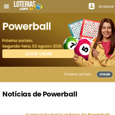
Acessar
Powerball
Próximo sorteio,
Segunda-feira, 03 agosto 2026
JOGUE ONLINE
Próximo sorteio
JOGAR
Notícias de Powerball
O segundo maior prêmio da Powerball