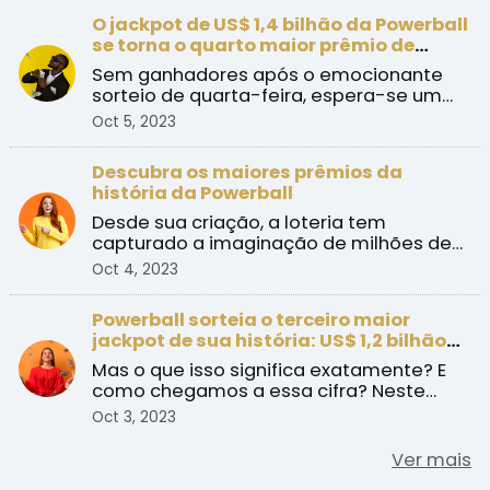
O jackpot de US$ 1,4 bilhão da Powerball
se torna o quarto maior prêmio de
loteria do mundo
Sem ganhadores após o emocionante
sorteio de quarta-feira, espera-se um
jackpot recorde de US$ 1 ...
Oct 5, 2023
Descubra os maiores prêmios da
história da Powerball
Desde sua criação, a loteria tem
capturado a imaginação de milhões de
pessoas com seus prêmios m ...
Oct 4, 2023
Powerball sorteia o terceiro maior
jackpot de sua história: US$ 1,2 bilhão
nesta quarta-feira
Mas o que isso significa exatamente? E
como chegamos a essa cifra? Neste
artigo, exploraremos es ...
Oct 3, 2023
Ver mais