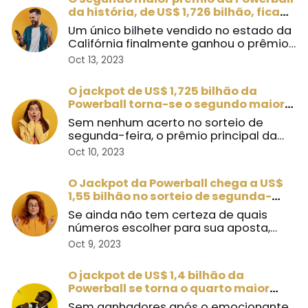
da história, de US$ 1,726 bilhão, fica
na Califórnia
Um único bilhete vendido no estado da
Califórnia finalmente ganhou o prêmio
máximo histórico da ...
Oct 13, 2023
O jackpot de US$ 1,725 bilhão da
Powerball torna-se o segundo maior
da história
Sem nenhum acerto no sorteio de
segunda-feira, o prêmio principal da
Powerball subiu várias posi ...
Oct 10, 2023
O Jackpot da Powerball chega a US$
1,55 bilhão no sorteio de segunda-
feira
Se ainda não tem certeza de quais
números escolher para sua aposta,
aqui estão algumas sugestões!
Oct 9, 2023
O jackpot de US$ 1,4 bilhão da
Powerball se torna o quarto maior
prêmio de loteria do mundo
Sem ganhadores após o emocionante