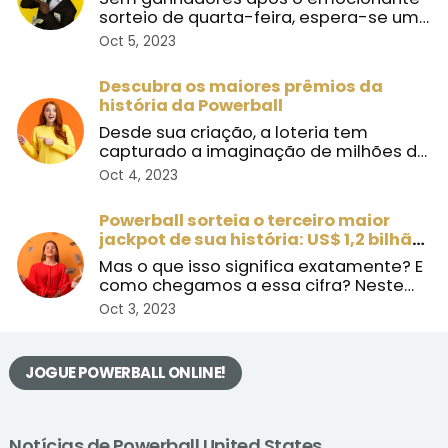
sorteio de quarta-feira, espera-se um
jackpot recorde de US$ 1 ...
Oct 5, 2023
Descubra os maiores prêmios da
história da Powerball
Desde sua criação, a loteria tem
capturado a imaginação de milhões de
pessoas com seus prêmios m ...
Oct 4, 2023
Powerball sorteia o terceiro maior
jackpot de sua história: US$ 1,2 bilhão
nesta quarta-feira
Mas o que isso significa exatamente? E
como chegamos a essa cifra? Neste
artigo, exploraremos es ...
Oct 3, 2023
JOGUE POWERBALL ONLINE!
Notícias de Powerball United States