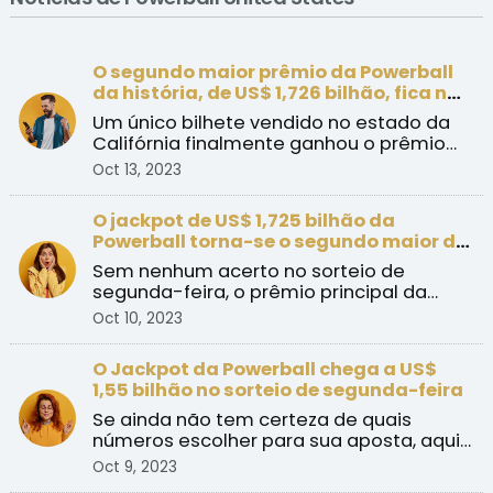
O segundo maior prêmio da Powerball
da história, de US$ 1,726 bilhão, fica na
Califórnia
Um único bilhete vendido no estado da
Califórnia finalmente ganhou o prêmio
máximo histórico da ...
Oct 13, 2023
O jackpot de US$ 1,725 bilhão da
Powerball torna-se o segundo maior da
história
Sem nenhum acerto no sorteio de
segunda-feira, o prêmio principal da
Powerball subiu várias posi ...
Oct 10, 2023
O Jackpot da Powerball chega a US$
1,55 bilhão no sorteio de segunda-feira
Se ainda não tem certeza de quais
números escolher para sua aposta, aqui
estão algumas sugestões!
Oct 9, 2023