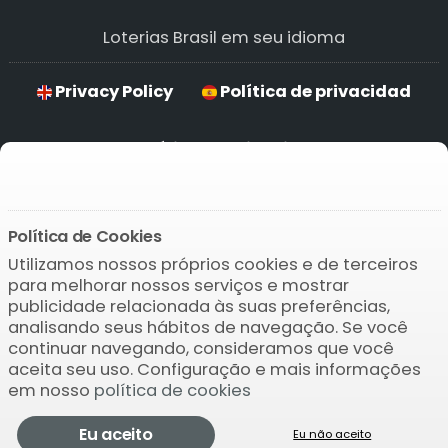
Loterias Brasil em seu idioma
Privacy Policy
Política de privacidad
Política de privacidade
Hinweise zum Datenschutz
Política de Cookies
Utilizamos nossos próprios cookies e de terceiros
Baixar o APP
para melhorar nossos serviços e mostrar
publicidade relacionada às suas preferências,
analisando seus hábitos de navegação. Se você
continuar navegando, consideramos que você
aceita seu uso. Configuração e mais informações
em nosso
política de cookies
© 2004-2026 Bamio Network VB0.0149
Eu aceito
Eu não aceito