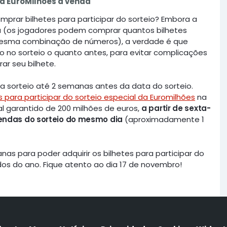
da EuroMilhões à venda
mprar bilhetes para participar do sorteio? Embora a
da (os jogadores podem comprar quantos bilhetes
mesma combinação de números), a verdade é que
o no sorteio o quanto antes, para evitar complicações
r seu bilhete.
a sorteio até 2 semanas antes da data do sorteio.
 para participar do sorteio especial da Euromilhões
na
al garantido de 200 milhões de euros,
a partir de sexta-
vendas do sorteio do mesmo dia
(aproximadamente 1
s para poder adquirir os bilhetes para participar do
os do ano. Fique atento ao dia 17 de novembro!