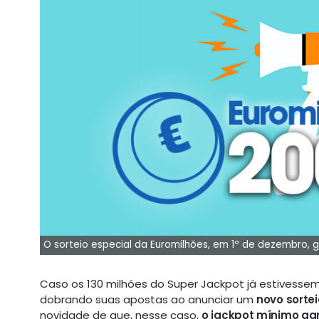
O sorteio especial da Euromilhões, em 1º de dezembro,
Caso os 130 milhões do Super Jackpot já estivess
dobrando suas apostas ao anunciar um
novo sortei
novidade de que, nesse caso,
o jackpot mínimo gar