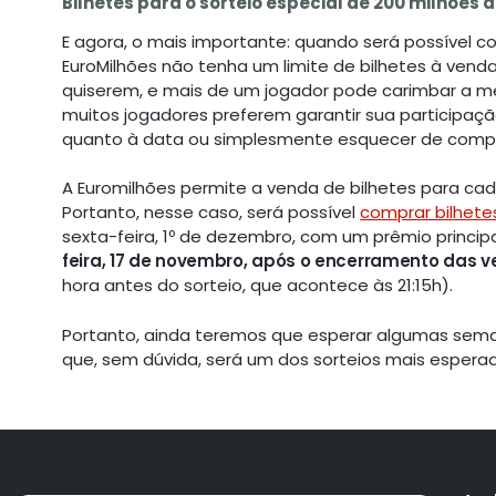
Bilhetes para o sorteio especial de 200 milhões 
E agora, o mais importante: quando será possível co
EuroMilhões não tenha um limite de bilhetes à ven
quiserem, e mais de um jogador pode carimbar a 
muitos jogadores preferem garantir sua participaçã
quanto à data ou simplesmente esquecer de compra
A Euromilhões permite a venda de bilhetes para cad
Portanto, nesse caso, será possível
comprar bilhetes
sexta-feira, 1º de dezembro, com um prêmio princip
feira, 17 de novembro, após o encerramento das 
hora antes do sorteio, que acontece às 21:15h).
Portanto, ainda teremos que esperar algumas semana
que, sem dúvida, será um dos sorteios mais esperad