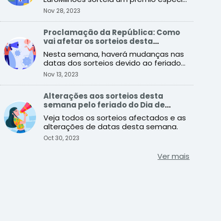
de 200 milhões de e ...
Nov 28, 2023
Proclamação da República: Como
vai afetar os sorteios desta
semana?
Nesta semana, haverá mudanças nas
datas dos sorteios devido ao feriado
da Proclamação da Repúbli ...
Nov 13, 2023
Alterações aos sorteios desta
semana pelo feriado do Dia de
Finados
Veja todos os sorteios afectados e as
alterações de datas desta semana.
Oct 30, 2023
Ver mais