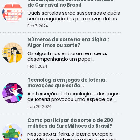
de Carnaval no Brasil
Quais sorteios serão suspensos e quais
serão reagendados para novas datas
Feb 7, 2024
Números da sorte na era digital:
Algoritmos ou sorte?
Os algoritmos entraram em cena,
desempenhando um papel
fundamental ao imitar a aleatoriedade
Feb 1, 2024
de ...
Tecnologia em jogos de loteria:
Inovações que estão
transformando o setor
A interseção da tecnologia e dos jogos
de loteria provocou uma espécie de
revolução que promete ...
Jan 26, 2024
Como participar do sorteio de 200
milhões da EuroMilhões do Brasil?
Nesta sexta-feira, a loteria europeia
EuroMilhões sorteia um prêmio especial