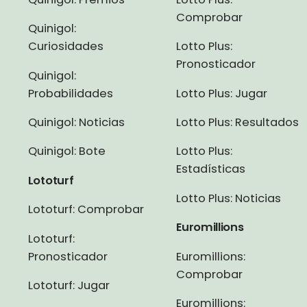
Comprobar
Quinigol:
Curiosidades
Lotto Plus:
Pronosticador
Quinigol:
Probabilidades
Lotto Plus: Jugar
Quinigol: Noticias
Lotto Plus: Resultados
Quinigol: Bote
Lotto Plus:
Estadísticas
Lototurf
Lotto Plus: Noticias
Lototurf: Comprobar
Euromillions
Lototurf:
Pronosticador
Euromillions:
Comprobar
Lototurf: Jugar
Euromillions: