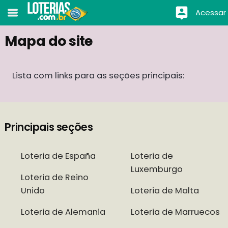
Acessar
Mapa do site
Lista com links para as seções principais:
Principais seções
Loteria de España
Loteria de
Luxemburgo
Loteria de Reino
Unido
Loteria de Malta
Loteria de Alemania
Loteria de Marruecos