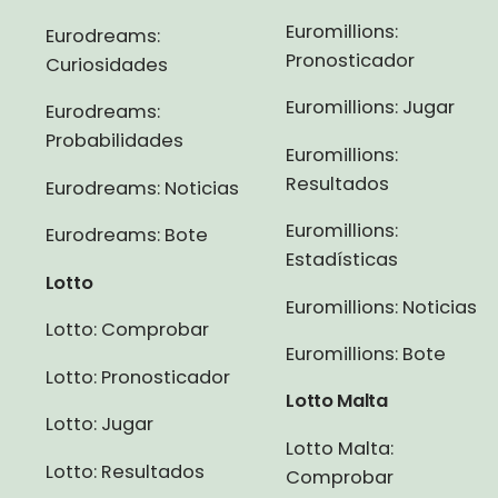
Euromillions:
Eurodreams:
Pronosticador
Curiosidades
Euromillions: Jugar
Eurodreams:
Probabilidades
Euromillions:
Resultados
Eurodreams: Noticias
Euromillions:
Eurodreams: Bote
Estadísticas
Lotto
Euromillions: Noticias
Lotto: Comprobar
Euromillions: Bote
Lotto: Pronosticador
Lotto Malta
Lotto: Jugar
Lotto Malta:
Lotto: Resultados
Comprobar