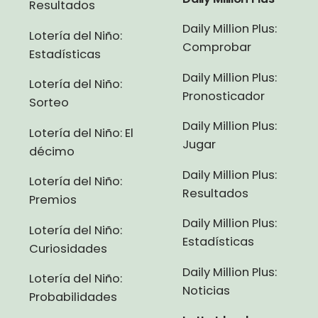
Resultados
Daily Million Plus:
Lotería del Niño:
Comprobar
Estadísticas
Daily Million Plus:
Lotería del Niño:
Pronosticador
Sorteo
Daily Million Plus:
Lotería del Niño: El
Jugar
décimo
Daily Million Plus:
Lotería del Niño:
Resultados
Premios
Daily Million Plus:
Lotería del Niño:
Estadísticas
Curiosidades
Daily Million Plus:
Lotería del Niño:
Noticias
Probabilidades