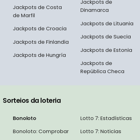
Jackpots de
Jackpots de Costa
Dinamarca
de Marfil
Jackpots de Lituania
Jackpots de Croacia
Jackpots de Suecia
Jackpots de Finlandia
Jackpots de Estonia
Jackpots de Hungría
Jackpots de
República Checa
Sorteios da loteria
Bonoloto
Lotto 7: Estadísticas
Bonoloto: Comprobar
Lotto 7: Noticias