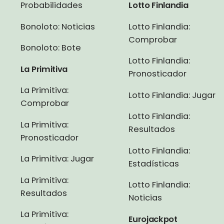
Probabilidades
Lotto Finlandia
Bonoloto: Noticias
Lotto Finlandia:
Comprobar
Bonoloto: Bote
Lotto Finlandia:
La Primitiva
Pronosticador
La Primitiva:
Lotto Finlandia: Jugar
Comprobar
Lotto Finlandia:
La Primitiva:
Resultados
Pronosticador
Lotto Finlandia:
La Primitiva: Jugar
Estadísticas
La Primitiva:
Lotto Finlandia:
Resultados
Noticias
La Primitiva:
Eurojackpot