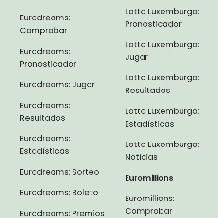
Lotto Luxemburgo:
Eurodreams:
Pronosticador
Comprobar
Lotto Luxemburgo:
Eurodreams:
Jugar
Pronosticador
Lotto Luxemburgo:
Eurodreams: Jugar
Resultados
Eurodreams:
Lotto Luxemburgo:
Resultados
Estadísticas
Eurodreams:
Lotto Luxemburgo:
Estadísticas
Noticias
Eurodreams: Sorteo
Euromillions
Eurodreams: Boleto
Euromillions:
Comprobar
Eurodreams: Premios