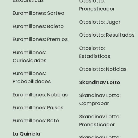
Estadísticas
Otoslotto:
Pronosticador
Euromillones: Sorteo
Otoslotto: Jugar
Euromillones: Boleto
Otoslotto: Resultados
Euromillones: Premios
Otoslotto:
Euromillones:
Estadísticas
Curiosidades
Otoslotto: Noticias
Euromillones:
Probabilidades
Skandinav Lotto
Euromillones: Noticias
Skandinav Lotto:
Comprobar
Euromillones: Paises
Skandinav Lotto:
Euromillones: Bote
Pronosticador
La Quiniela
Skandinav Lotto: