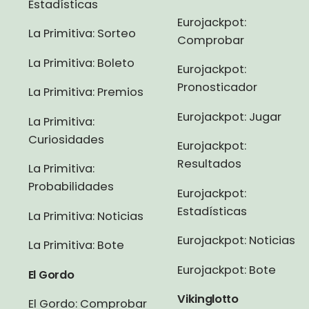
Estadísticas
Eurojackpot:
La Primitiva: Sorteo
Comprobar
La Primitiva: Boleto
Eurojackpot:
Pronosticador
La Primitiva: Premios
Eurojackpot: Jugar
La Primitiva:
Curiosidades
Eurojackpot:
Resultados
La Primitiva:
Probabilidades
Eurojackpot:
Estadísticas
La Primitiva: Noticias
Eurojackpot: Noticias
La Primitiva: Bote
Eurojackpot: Bote
El Gordo
Vikinglotto
El Gordo: Comprobar