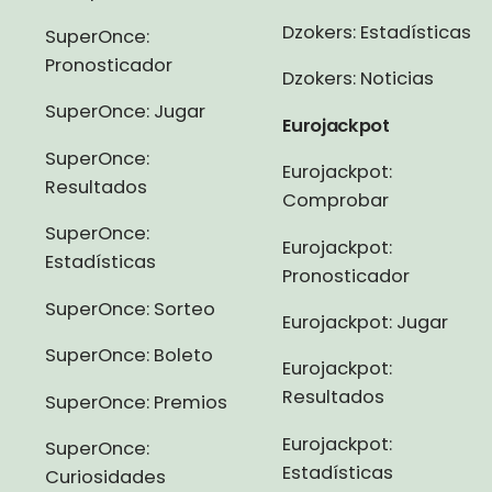
Dzokers: Estadísticas
SuperOnce:
Pronosticador
Dzokers: Noticias
SuperOnce: Jugar
Eurojackpot
SuperOnce:
Eurojackpot:
Resultados
Comprobar
SuperOnce:
Eurojackpot:
Estadísticas
Pronosticador
SuperOnce: Sorteo
Eurojackpot: Jugar
SuperOnce: Boleto
Eurojackpot:
Resultados
SuperOnce: Premios
Eurojackpot:
SuperOnce:
Estadísticas
Curiosidades