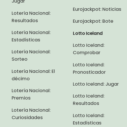
Jugar
Eurojackpot: Noticias
Lotería Nacional:
Resultados
Eurojackpot: Bote
Lotería Nacional:
Lotto Iceland
Estadísticas
Lotto Iceland:
Lotería Nacional:
Comprobar
Sorteo
Lotto Iceland:
Lotería Nacional: El
Pronosticador
décimo
Lotto Iceland: Jugar
Lotería Nacional:
Lotto Iceland:
Premios
Resultados
Lotería Nacional:
Lotto Iceland:
Curiosidades
Estadísticas